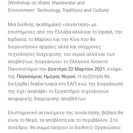
Βιβλία
Φωτογραφίες
(
Workshop on Water
,
Wastewater and
Environment
:
Technology
,
Traditions and Culture
)
Papers
Βίντεο
Μια διεθνής ακαδημαϊκή «συνάντηση» με
Έρευνα
επιστήμονες από την Ελλάδα αλλά και το Ισραήλ, την
Ιορδανία, το Μαρόκο και την Κίνα που θα
Erasmus
Θερινά Σχολεία
διερευνήσουν αρχαίες αλλά και σύγχρονες
τεχνολογίες διαχείρισης του νερού αλλά και των
Θερινό Σχολείο 2024-Summer School 2024
Χρήσιμες Συνδέσεις
αποβλήτων, διοργανώνει το Ελληνικό Ανοικτό
CONFERENCES
Πανεπιστήμιο την
Δευτέρα 22 Μαρτίου 2021
, ενόψει
της
Παγκόσμιας Ημέρας Νερού
. Η συζήτηση θα
Halki Summit
Επικοινωνία
διεξαχθεί διαδικτυακά στο ΕΑΠ, ενώ την διοργάνωση
της έχει αναλάβει το Εργαστήριο τεχνολογιών
E.P.I Conference
αειφορικής διαχείρισης αποβλήτων.
E-proceedings E.P.I Conference
Επιστημονικό αντικείμενο της συνάντησης βέβαια θα
είναι το Νερό, τα απόβλητα και το περιβάλλον. Στο
συνέδριο θα συμμετάσχουν οι διεθνείς Οργανώσεις