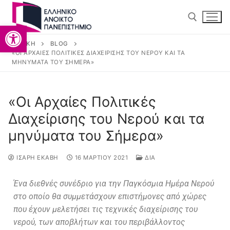
Ανοίξτε τη γραμμή εργαλείω
ΑΡΧΙΚΉ
BLOG
«ΟΙ ΑΡΧΑΊΕΣ ΠΟΛΙΤΙΚΈΣ ΔΙΑΧΕΊΡΙΣΗΣ ΤΟΥ ΝΕΡΟΎ ΚΑΙ ΤΑ
ΜΗΝΎΜΑΤΑ ΤΟΥ ΣΉΜΕΡΑ»
«Οι Αρχαίες Πολιτικές
Διαχείρισης του Νερού και τα
Αρχική
μηνύματα του Σήμερα»
Ανακοινώσεις
ΊΣΑΡΗ ΕΚΆΒΗ
16 ΜΑΡΤΊΟΥ 2021
ΔΙΑ
Προσωπικό
Ένα διεθνές συνέδριο για την Παγκόσμια Ημέρα Νερού
Εργαστήριο
στο οποίο θα συμμετάσχουν επιστήμονες από χώρες
που έχουν μελετήσει τις τεχνικές διαχείρισης του
Δημοσιεύσεις
νερού, των αποβλήτων και του περιβάλλοντος