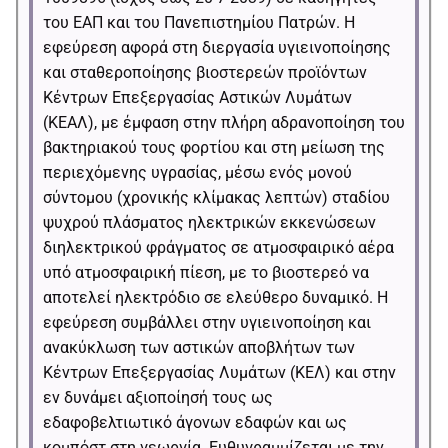
Βιβλία
Φωτογραφίες
του ΕΑΠ και του Πανεπιστημίου Πατρών. Η
εφεύρεση αφορά στη διεργασία υγιεινοποίησης
Papers
Βίντεο
και σταθεροποίησης βιοστερεών προϊόντων
Έρευνα
Κέντρων Επεξεργασίας Αστικών Λυμάτων
(ΚΕΑΛ), με έμφαση στην πλήρη αδρανοποίηση του
Erasmus
Θερινά Σχολεία
βακτηριακού τους φορτίου και στη μείωση της
περιεχόμενης υγρασίας, μέσω ενός μονού
Θερινό Σχολείο 2024-Summer School 2024
Χρήσιμες Συνδέσεις
σύντομου (χρονικής κλίμακας λεπτών) σταδίου
ψυχρού πλάσματος ηλεκτρικών εκκενώσεων
CONFERENCES
διηλεκτρικού φράγματος σε ατμοσφαιρικό αέρα
Halki Summit
υπό ατμοσφαιρική πίεση, με το βιοστερεό να
Επικοινωνία
αποτελεί ηλεκτρόδιο σε ελεύθερο δυναμικό. Η
E.P.I Conference
εφεύρεση συμβάλλει στην υγιεινοποίηση και
ανακύκλωση των αστικών αποβλήτων των
E-proceedings E.P.I Conference
Κέντρων Επεξεργασίας Λυμάτων (ΚΕΛ) και στην
εν δυνάμει αξιοποίησή τους ως
εδαφοβελτιωτικό άγονων εδαφών και ως
κομπόστ στη γεωργία. Ευθυγραμμίζεται με την